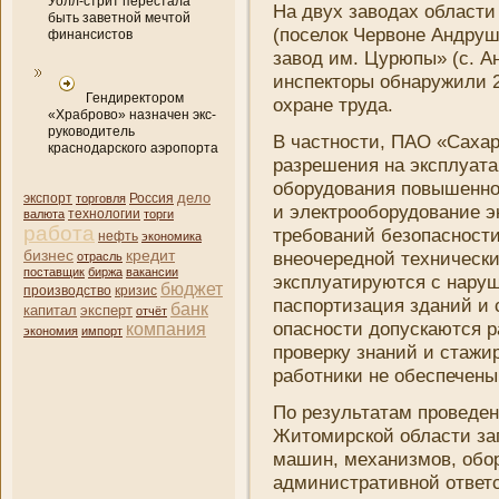
Уолл-стрит перестала
На двух заводах област
быть заветной мечтой
(поселок Червоне Андру
финансистов
завод им. Цурюпы» (с. А
инспекторы обнаружили 2
Гендиректором
охране труда.
«Храброво» назначен экс-
руководитель
В частности, ПАО «Саха
краснодарского аэропорта
разрешени­я на эксплуат
оборудовани­я повышенно
дело
экспорт
торговля
Россия
и электрооборудовани­е 
валюта
технологии
торги
работа
требовани­й безопасност
нефть
экономика
бизнес
кредит
внеочередной техни­ческ
отрасль
поставщик
биржа
вакансии
эксплуатируются с наруш
бюджет
кризис
производство
паспортизация здани­й и
банк
капитал
эксперт
отчёт
опасности допускаются р
компани­я
экономия
импорт
проверку знани­й и стажи
работни­ки не обеспечен
По результатам проведен
Житомирской области зап
машин, механи­змов, обор
админи­стративной ответ