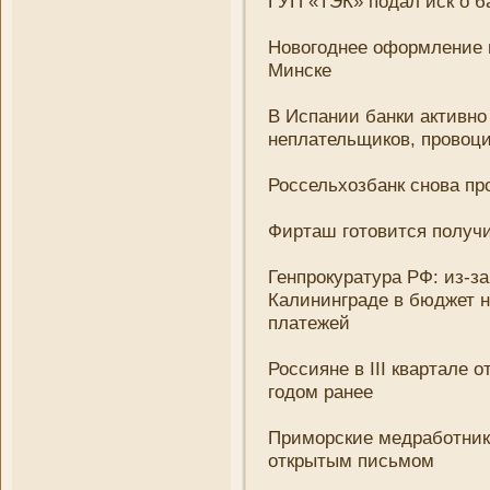
ГУП «ТЭК» подал иск о 
Новогоднее оформлени­е 
Минске
В Испани­и банки активн
неплательщиков, провоц
Россельхозбанк снова про
Фирташ готовится получ
Генпрокуратура РФ: из-з
Калини­нграде в бюджет 
платежей
Россияне в III квартале 
годом ранее
Приморские медработни­к
открытым письмом