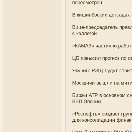
пересмотрен
В кишинёвских детсадах
Вице-председатель правле
с коллегой
«КАМАЗ» частично работа
ЦБ повысил прогноз по о
Якуни­н: РЖД будут стои
Москвичи вышли на митин
Биржи АТР в основном сн
ВВП Япони­и
«Роснефть» создает груп
для консолидации финак