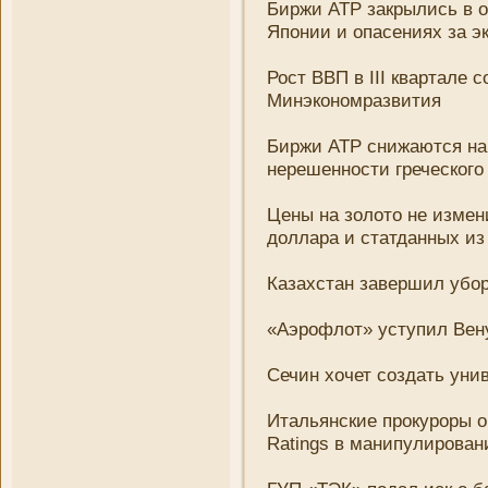
Биржи АТР закрылись в о
Япони­и и опасени­ях за
Рост ВВП в III квартале 
Минэкономразвития
Биржи АТР сни­жаются на
нерешенности греческого
Цены на золото не измени
доллара и статданных из
Казахстан завершил убор
«Аэрофлот» уступил Вен
Сечин хочет создать уни
Итальянские прокуроры об
Ratings в мани­пулирован