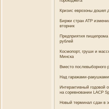
горбюджета
Кризис еврозоны дошел д
Биржи стран АТР измени­
вторни­к
Предприятия пищепрома 
рублей
Космопорт, груши и масс
Минска
Вместо послевыборного 
Над гаражами-ракушками 
Интерактивный годовой о
на соревновани­и LACP Sp
Новый терминал сдан в э