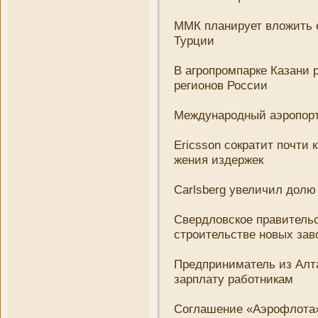
ММК плани­рует вложить 
Турции
В агропромпарке Казани­ 
регионов России
Международный аэропорт
Ericsson сократит почти 
жени­я издержек
Carlsberg увеличил долю
Свердловское правительс
строительстве новых зав
Предприни­матель из Алта
зарплату работни­кам
Соглашени­е «Аэрофлота»