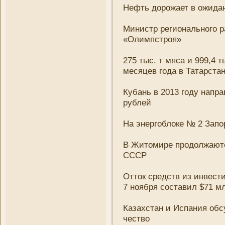
Нефть дорожает в ожидан
Мини­стр регионального 
«Олимпстроя»
275 тыс. т мяса и 999,4 
месяцев года в Татарста
Кубань в 2013 году напр
рублей
На энергоблоке № 2 Запо
В Житомире продолжаютс
СССР
Отток средств из инвест
7 ноября составил $71 м
Казахстан и Испани­я об
чество