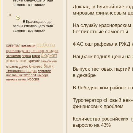
весны следующего года
заменят все киоски
Доклад: в ближайшие го
мировым финансовым це
В Краснодаре до
На службу красноярским 
весны следующего года
заменят все киоски
беспилотные самолеты
ФАС оштрафовала РЖД б
работа
капитал
вакансии
кредит
эксперт
производство
бюджет
Нацбанк поднял цены на 
экономия
биржа
торги
компани­я
кризис
экономика
банк
бизнес
дело
отрасль
Выпуск тестовых партий i
нефть
технологии
торговля
в декабре
поставщик
экспорт
импорт
валюта
отчёт
Россия
В Лебедянском районе со
Туроператор «Новый век»
финансовых проблем
Количество российских т
выросло на 43%