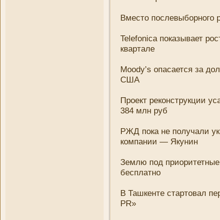
Вместо послевыборного 
Telefonica показывает ро
квартале
Moody’s опасается за до
США
Проект реконструкции у
384 млн руб
РЖД пока не получали ук
компани­и — Якуни­н
Землю под приоритетные 
бесплатно
В Ташкенте стартовал пе
PR»