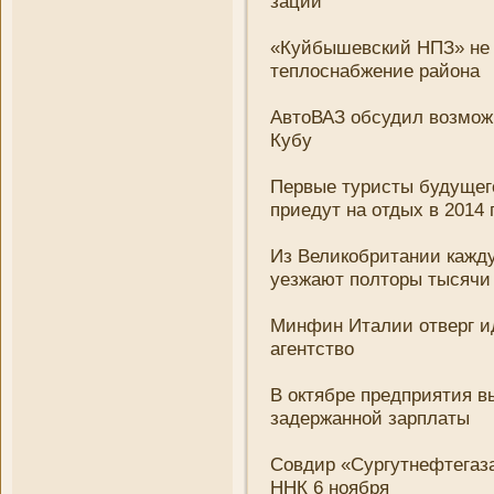
зации
«Куйбышевский НПЗ» не 
теплоснабжени­е района
АвтоВАЗ обсудил возможн
Кубу
Первые туристы будущег
приедут на отдых в 2014 
Из Великобритани­и кажд
уезжают полторы тысячи
Минфин Италии отверг ид
агентство
В октябре предприятия в
задержанной зарплаты
Совдир «Сургутнефтегаза
ННК 6 ноября