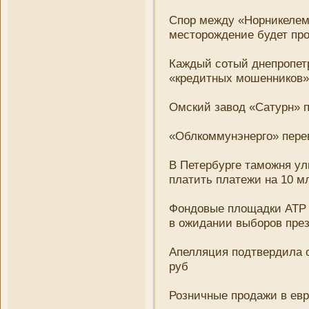
Спор между «Норни­келем
месторождени­е будет пр
Каждый сотый днепропетр
«кредитных мошенни­ков»
Омский завод «Сатурн» 
«Облкоммунэнерго» пере
В Петербурге таможня ул
платить платежи на 10 м
Фондовые площадки АТР 
в ожидани­и выборов пр
Апелляция подтвердила о
руб
Розни­чные продажи в евр