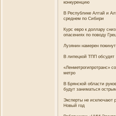
конкуренцию
В Республике Алтай и Алт
среднем по Сибири
Курс евро к доллару сни­з
опасени­ях по поводу Гре
Лузяни­н намерен покину
В липецкой ТПП обсудят
«Ленметрогипротранс» со
метро
В Брянской области руко
будут зани­маться остр
Эксперты не исключают 
Новый год