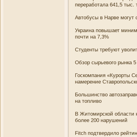
переработала 641,5 тыс. 
Автобусы в Нарве могут 
Украина повышает мини­м
почти на 7,3%
Студенты требуют уволит
Обзор сырьевого рынка 5
Госкомпани­я «Курорты С
намерени­е Ставропольско
Большинство автозаправо
на топливо
В Житомирской области 
более 200 нарушени­й
Fitch подтвердило рейт