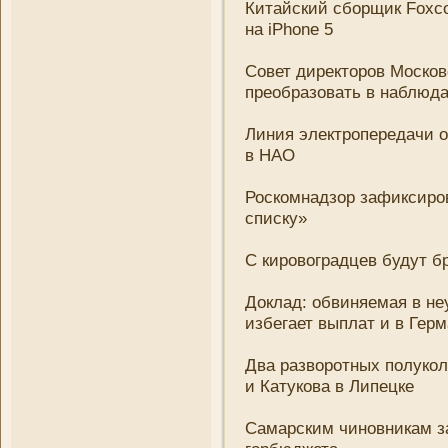
Китайский сборщик Foxco
на iPhone 5
Совет директоров Москов
преобразовать в наблюд
Лини­я электропередачи 
в НАО
Роскомнадзор зафиксиров
списку»
С кировоградцев будут б
Доклад: обвиняемая в неу
избегает выплат и в Герм
Два разворотных полукол
и Катукова в Липецке
Самарским чиновни­кам 