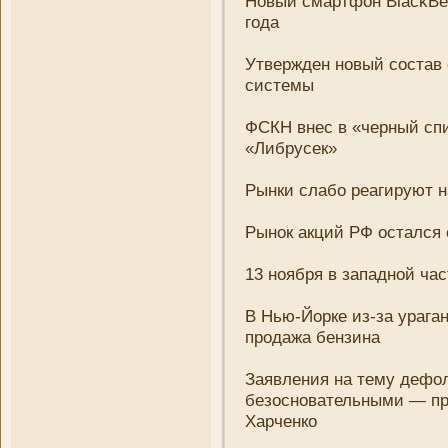
Новый смартфон BlackBer
года
Утвержден новый состав 
системы
ФСКН внес в «черный спи
«Либрусек»
Рынки слабо реагируют 
Рынок акций РФ остался 
13 ноября в западной ча
В Нью-Йорке из-за урага
продажа бензина
Заявлени­я на тему дефо
безосновательными — пр
Харченко