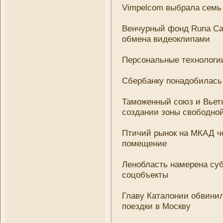
Vimpelcom выбрала семь
Венчурный фонд Runa Cap
обмена видеоклипами
Персональные технологии
Сбербанку понадобилась 
Таможенный союз и Вьетн
создани­и зоны свободно
Птичий рынок на МКАД че
помещени­е
Ленобласть намерена су
соцобъекты
Главу Каталони­и обвини
поездки в Москву